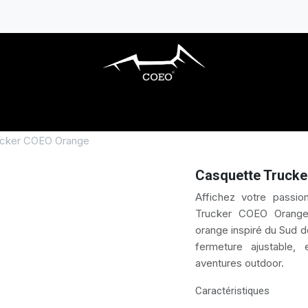
ARBECUES GAZ
CUISINES EXTÉRIEURES
ucker COEO Orange
Casquette Truck
Affichez votre passio
Trucker COEO Orange
orange inspiré du Sud d
fermeture ajustable, 
aventures outdoor.
Caractéristiques