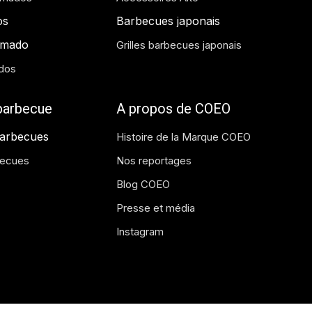
os
Barbecues japonais
amado
Grilles barbecues japonais
dos
 barbecue
A propos de COEO
barbecues
Histoire de la Marque COEO
becues
Nos reportages
Blog COEO
Presse et média
Instagram