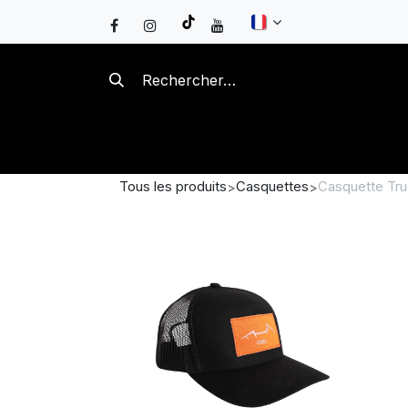
Se rendre au contenu
BRASEROS
KAMADOS
B
Tous les produits
Casquettes
Casquette Tr