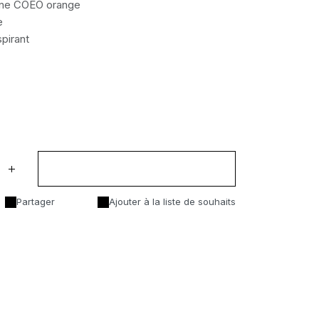
gne COEO orange
e
pirant
Ajouter au panier
Partager
Ajouter à la liste de souhaits