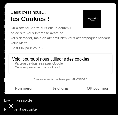
COEO, est spécialisée en conception d'outils de
cuisson ( braseros, kamados, barbecues gaz) et
cuisines extérieures. Depuis 2020 COEO se
positionne comme la seule marque française à
offrir une expérience de cuisson en extérieur
complète. Avec des produits qui allient design,
ingénierie et gastronomie pouvant s’intégrer tant
dans les jardins des particuliers que les cuisines
des professionnels, COEO a pour mission d’offrir
des produits de qualité professionnelle au prix
juste.
ENGAGEMENTS
Service client basé en France
Livraison rapide
Paiement sécurité