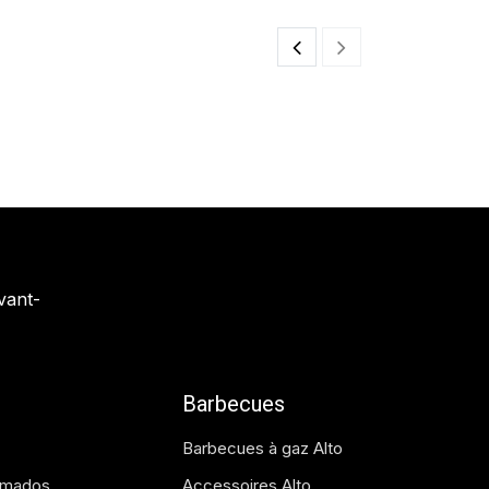
Casquette Tru
24,92
€
vant-
Barbecues
Barbecues à gaz Alto
amados
Accessoires Alto