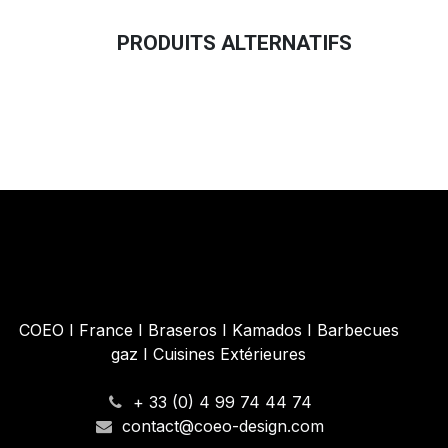
PRODUITS ALTERNATIFS
Casquette Trucker COEO Cuir
24,92
€
COEO I France I Braseros I Kamados I Barbecues
gaz I Cuisines Extérieures
+ 33 (0) 4 99 74 44 74
contact@coeo-design.com