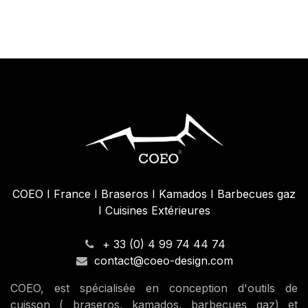
Casquette Trucker COEO Noir
Ca
24,92
€
2
COEO I France I Braseros I Kamados I Barbecues gaz
I Cuisines Extérieures
+ 33 (0) 4 99 74 44 74
contact@coeo-design.com
COEO, est spécialisée en conception d'outils de
cuisson ( braseros, kamados, barbecues gaz) et