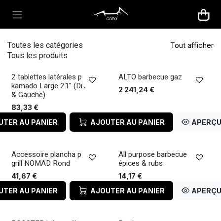
Se rendre au contenu
Tout afficher
Toutes les catégories
Tous les produits
2 tablettes latérales pour
ALTO barbecue gaz
kamado Large 21" (Droite
2 241,24
€
& Gauche)
83,33
€
UTER AU PANIER
APERÇU RAPIDE
AJOUTER AU PANIER
APERÇU
Accessoire plancha pour
All purpose barbecue -
grill NOMAD Rond
épices & rubs
41,67
€
14,17
€
UTER AU PANIER
APERÇU RAPIDE
AJOUTER AU PANIER
APERÇU