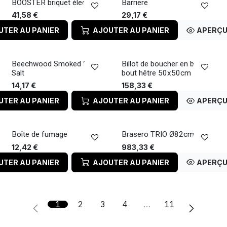
BOOSTER briquet électrique
Barriere
41,58
€
29,17
€
UTER AU PANIER
APERÇU RAPIDE
AJOUTER AU PANIER
APERÇU
Beechwood Smoked Sea
Billot de boucher en bois de
Salt
bout hêtre 50x50cm
14,17
€
158,33
€
UTER AU PANIER
APERÇU RAPIDE
AJOUTER AU PANIER
APERÇU
Boîte de fumage
Brasero TRIO Ø82cm
12,42
€
983,33
€
UTER AU PANIER
APERÇU RAPIDE
AJOUTER AU PANIER
APERÇU
1
2
3
4
…
11