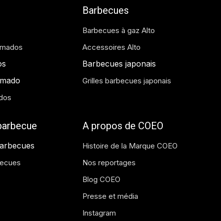
Barbecues
Barbecues à gaz Alto
amados
Accessoires Alto
os
Barbecues japonais
amado
Grilles barbecues japonais
dos
 barbecue
A propos de COEO
barbecues
Histoire de la Marque COEO
becues
Nos reportages
Blog COEO
Presse et média
Instagram