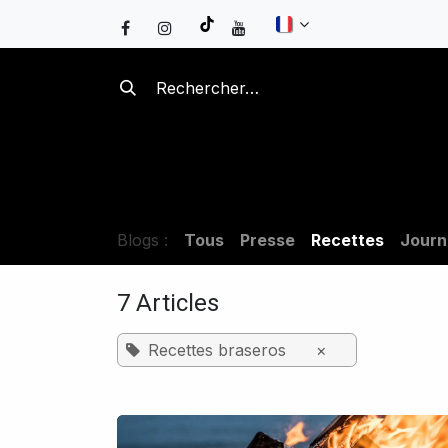
Se rendre au contenu
BRASEROS
KAMADOS
B
Blogs :
Tous
Presse
Recettes
Journ
7 Articles
Recettes braseros
×