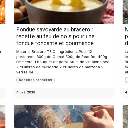
Fondue savoyarde au brasero :
M
recette au feu de bois pour une
p
fondue fondante et gourmande
d
a
Matériel Brasero TRIO I ngrédients Pour 12
L
e
personnes 800g de Comté 800g de Beaufort 400g
l
Emmental 1 bouquet de persil 60 cl de vin blanc sec
B
2 cuillères de muscade 2 cuillères de maizena 2
é
verres de l...
al
Recettes braseros
4 oct. 2025
4