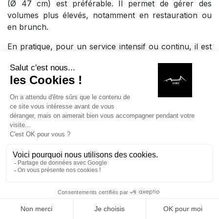
(Ø 47 cm) est préférable. Il permet de gérer des
volumes plus élevés, notamment en restauration ou
en brunch.
En pratique, pour un service intensif ou continu, il est
recommandé de prévoir plusieurs kamados ou de
surdimensionner votre installation afin d’assurer
fluidité et régularité.
Quels modes de cuisson le kamado
professionnel permet-il ?
Un kamado professionnel est extrêmement polyvalent
et permet quatre grands types de cuisson :
Saisie haute température (viandes, poissons)
Cuisson lente basse température (brisket, pulled
pork)
Cuisson à l’étouffée (légumes, plats mijotés)
MAISON
RECHERCHE
LISTE DE SOUHAITS
BOUTIQUE
PANIER
Fumage à chaud ou à froid