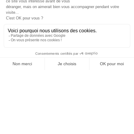
une utilisation intensive en
restauration ?
Le kamado QUATRO Medium est parfaitement adapté
à une utilisation professionnelle intensive grâce à sa
robustesse, sa céramique haute densité et sa capacité
à maintenir des performances constantes même en
utilisation prolongée, ce qui en fait un choix fiable
pour les chefs et les établissements exigeants.
MAISON
RECHERCHE
LISTE DE SOUHAITS
BOUTIQUE
PANIE
Pourquoi la Villa La Coste est-elle un
exemple pour le kamado QUATRO ?
La Villa La Coste est un exemple emblématique car elle
illustre parfaitement l’intégration du kamado dans un
environnement haut de gamme, où l’excellence
gastronomique, l’expérience client et l’esthétique des
lieux se rejoignent, permettant au QUATRO de
démontrer toute sa valeur dans un contexte réel et
exigeant.