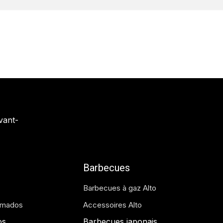
vant-
Barbecues
Barbecues à gaz Alto
amados
Accessoires Alto
os
Barbecues japonais