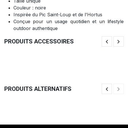
Taille unique
Couleur : noire
Inspirée du Pic Saint-Loup et de l'Hortus
Conçue pour un usage quotidien et un lifestyle
outdoor authentique
PRODUITS ACCESSOIRES
T-Shirt QUATRO Kamado Edition (L)
T-
49,92
€
4
PRODUITS ALTERNATIFS
Casquette Trucker COEO Cuir
Ca
24,92
€
2