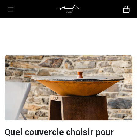
Se rendre au contenu
Quel couvercle choisir pour