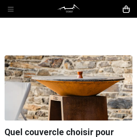
Se rendre au contenu
Quel couvercle choisir pour