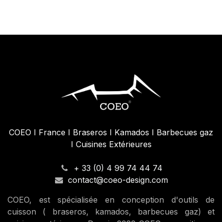
B
41,67
€
99
COEO I France I Braseros I Kamados I Barbecues gaz
I Cuisines Extérieures
+ 33 (0) 4 99 74 44 74
contact@coeo-design.com
COEO, est spécialisée en conception d'outils de
cuisson ( braseros, kamados, barbecues gaz) et