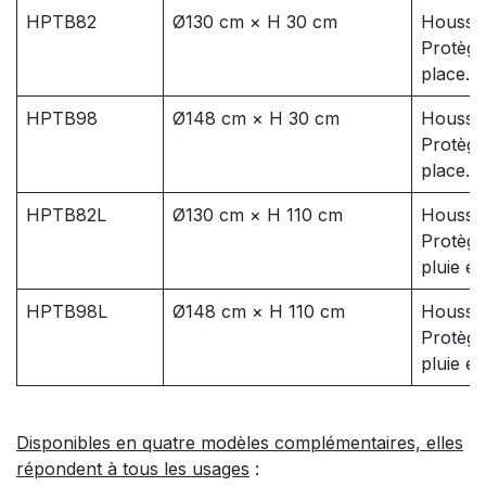
HPTB82
Ø130 cm × H 30 cm
Housse 
Protège
place.
HPTB98
Ø148 cm × H 30 cm
Housse 
Protège
place.
HPTB82L
Ø130 cm × H 110 cm
Housse 
Protège
pluie et
HPTB98L
Ø148 cm × H 110 cm
Housse 
Protège
pluie et
Disponibles en quatre modèles complémentaires, elles
répondent à tous les usages
: