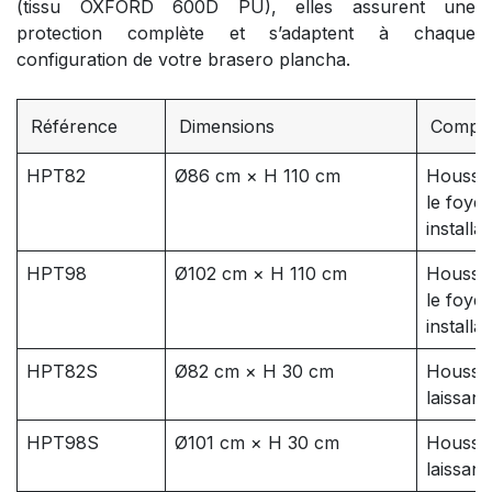
(tissu OXFORD 600D PU), elles assurent une
protection complète et s’adaptent à chaque
configuration de votre brasero plancha.
Référence
Dimensions
Compati
HPT82
Ø86 cm × H 110 cm
Housse 
le foyer
installa
HPT98
Ø102 cm × H 110 cm
Housse 
le foyer
installa
HPT82S
Ø82 cm × H 30 cm
Housse 
laissant
HPT98S
Ø101 cm × H 30 cm
Housse 
laissant