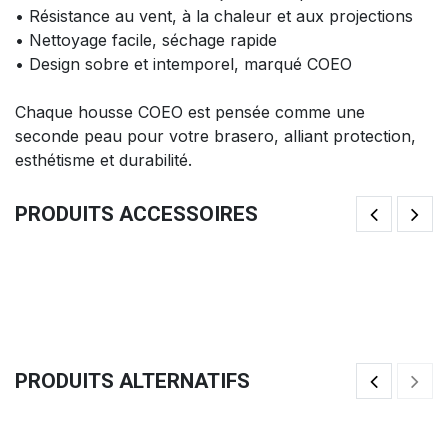
• Résistance au vent, à la chaleur et aux projections
• Nettoyage facile, séchage rapide
• Design sobre et intemporel, marqué COEO
Chaque housse COEO est pensée comme une
seconde peau pour votre brasero, alliant protection,
esthétisme et durabilité.
PRODUITS ACCESSOIRES
Grand Couvercle (82cm)
Ci
133,33
€
41
PRODUITS ALTERNATIFS
Cire De Protection Pour Plancha De Brasero
De