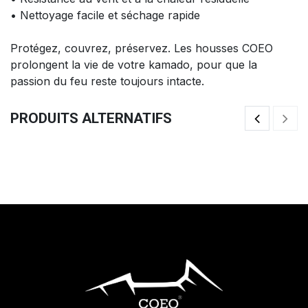
• Nettoyage facile et séchage rapide
Protégez, couvrez, préservez. Les housses COEO
prolongent la vie de votre kamado, pour que la
passion du feu reste toujours intacte.
PRODUITS ALTERNATIFS
Demi Plancha Fonte Réversible
De
37,50
€
37