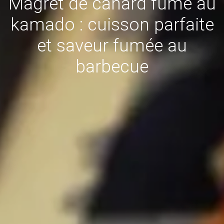
Magret de canard fumé au
kamado : cuisson parfaite
et saveur fumée au
barbecue