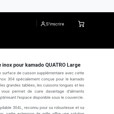
S'inscrire
ACCESSOIRES
A PROPOS
lle inox pour kamado QUATRO Large
 surface de cuisson supplémentaire avec cette
n inox 304 spécialement conçue pour le kamado
es grandes tablées, les cuissons longues et les
e vous permet de cuire davantage d’aliments
ptimisant l’espace disponible sous le couvercle.
xydable 304L, reconnu pour sa robustesse et sa
on, cette extension de grille offre une solution