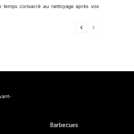
t le temps consacré au nettoyage après vos
Cocotte Sauteu
75,00
€
vant-
Barbecues