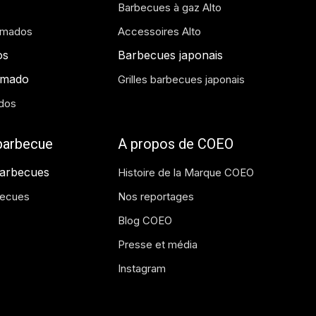
Barbecues à gaz Alto
amados
Accessoires Alto
os
Barbecues japonais
amado
Grilles barbecues japonais
dos
 barbecue
A propos de COEO
barbecues
Histoire de la Marque COEO
becues
Nos reportages
Blog COEO
Presse et média
Instagram