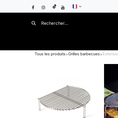
Se rendre au contenu
BRASEROS
KAMADOS
B
Tous les produits
Grilles barbecues
Extensio