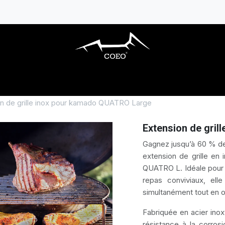
ARBECUES GAZ
CUISINES EXTÉRIEURES
n de grille inox pour kamado QUATRO Large
Extension de gri
Gagnez jusqu’à 60 % de
extension de grille e
QUATRO L. Idéale pour l
repas conviviaux, ell
simultanément tout en o
Fabriquée en acier ino
résistance à la corrosi