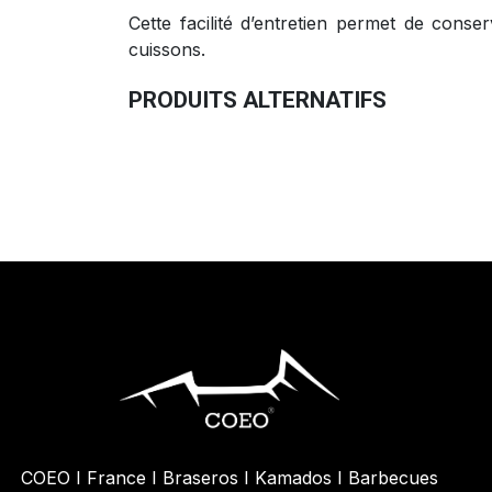
Cette facilité d’entretien permet de cons
cuissons.
PRODUITS ALTERNATIFS
Cocotte Dutch Oven 3-En-1
125,00
€
COEO I France I Braseros I Kamados I Barbecues