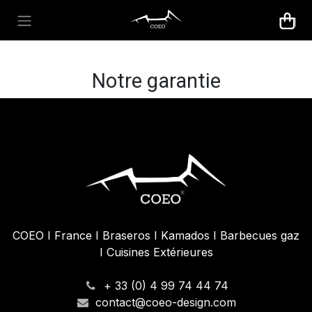
Se rendre au contenu
Notre garantie
COEO I France I Braseros I Kamados I Barbecues gaz
I Cuisines Extérieures
+ 33 (0) 4 99 74 44 74
contact@coeo-design.com