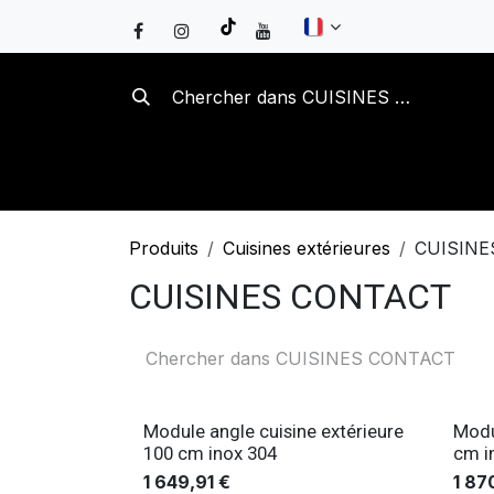
Se rendre au contenu
BRASEROS
KAMADOS
B
Produits
Cuisines extérieures
CUISINE
CUISINES CONTACT
Module angle cuisine extérieure
Modu
100 cm inox 304
cm i
1 649,91
€
1 87