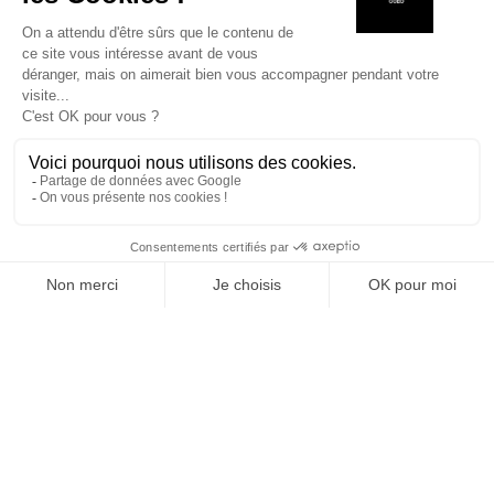
Pourquoi Lyon est-elle une ville clé pour la
formation des chefs et l’innovation culinaire ?
Lyon est une ville incontournable pour la formation
des chefs et l’innovation culinaire, car elle combine un
héritage gastronomique exceptionnel avec des écoles
de cuisine de renommée internationale comme l’Institut
Lyfe, qui intègrent en permanence de nouvelles
techniques comme la cuisine au brasero et au
kamado.
MAISON
RECHERCHE
LISTE DE SOUHAITS
BOUTIQUE
PANIE
Conclusion
En intégrant les braseros et kamados COEO dans la
formation des élèves, l’Institut Lyfe confirme que la
maîtrise de la cuisson au feu de bois est devenue une
compétence essentielle pour les chefs, leur
permettant de répondre aux évolutions du secteur et