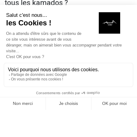
tous les kamados ?
Le Split & Mix COEO est compatible avec le Kamado
QUATRO Large (21 pouces) et le Kamado QUATRO
Medium (16 pouces).
Peut-on cuire plusieurs aliments en
même temps avec un Split & Mix ?
Oui, il permet de cuire simultanément différents
aliments en adaptant la température à chaque zone du
kamado.
Le Split & Mix change-t-il vraiment
l’utilisation du kamado ?
MAISON
RECHERCHE
LISTE DE SOUHAITS
BOUTIQUE
PANIE
Oui, il transforme complètement l’usage du kamado en
permettant une organisation plus technique et plus
efficace des cuissons.
Composition du Split & Mix