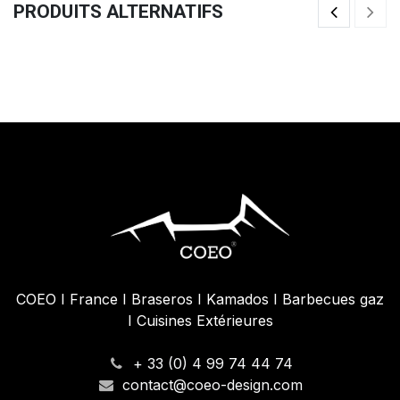
PRODUITS ALTERNATIFS
Barriere
Br
29,17
€
98
COEO I France I Braseros I Kamados I Barbecues gaz
I Cuisines Extérieures
+ 33 (0) 4 99 74 44 74
contact@coeo-design.com