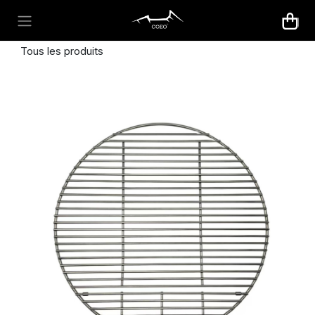
Se rendre au contenu
Tous les produits