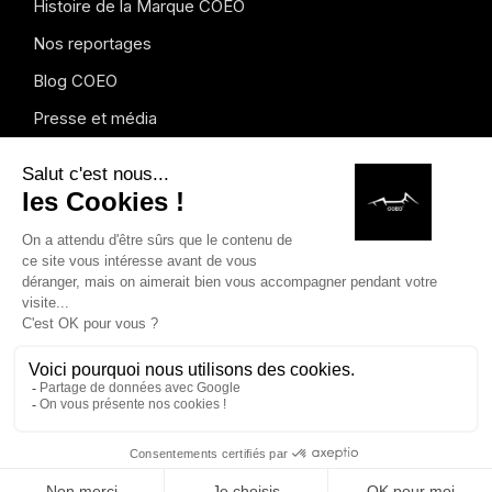
Histoire de la Marque COEO
Nos reportages
Blog COEO
Presse et média
Instagram
Copyright © 2026 COEO. Dessins modèles déposés. Marques
déposées. Tous droits réservés.
Mentions légales
.
Formulaire
de rétractation
Français
MAISON
RECHERCHE
LISTE DE SOUHAITS
BOUTIQUE
PANIER