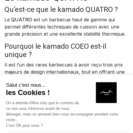
Qu’est-ce que le kamado QUATRO ?
Le
QUATRO
est un barbecue haut de gamme qui
permet différentes techniques de cuisson avec une
grande précision et une excellente stabilité thermique.
Pourquoi le kamado COEO est-il
unique ?
Il est l’un des rares barbecues à avoir reçu trois prix
majeurs de design internationaux, tout en offrant une
grande polyvalence culinaire.
Conclusion
La mention de COEO dans
Midi Libre
ne relève pas du
hasard. Elle reflète une transformation profonde du
barbecue, qui devient un véritable outil culinaire.
Depuis le Gard, COEO participe activement à cette