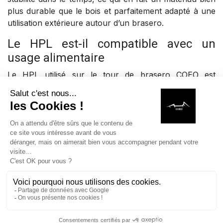
plus durable que le bois et parfaitement adapté à une
utilisation extérieure autour d’un brasero.
Le HPL est-il compatible avec un
usage alimentaire
Le HPL utilisé sur le tour de brasero COEO est
compatible avec le contact alimentaire, ce qui permet
d’utiliser cette surface comme un espace de service ou
de préparation en toute sécurité, répondant ainsi aux
exigences d’hygiène pour une utilisation en cuisine
extérieure.
Le tour de brasero est-il résistant dans
le temps
Grâce à l’association du HPL pour la surface et de
l’acier inoxydable 304L pour les fixations, le tour de
brasero COEO offre une excellente durabilité, résistant
aux conditions extérieures, à l’humidité, à la corrosion