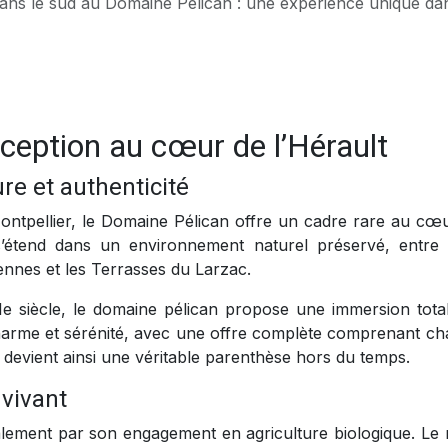
sud au Domaine Pélican : une expérience unique dans un domaine viticole près de Mont
xception au cœur de l’Hérault
re et authenticité
ontpellier, le Domaine Pélican offre un cadre rare au cœu
 s’étend dans un environnement naturel préservé, entre 
nnes et les Terrasses du Larzac.
Ie siècle, le domaine pélican propose une immersion tota
e, charme et sérénité, avec une offre complète comprenant c
te devient ainsi une véritable parenthèse hors du temps.
 vivant
galement par son engagement en agriculture biologique. Le 