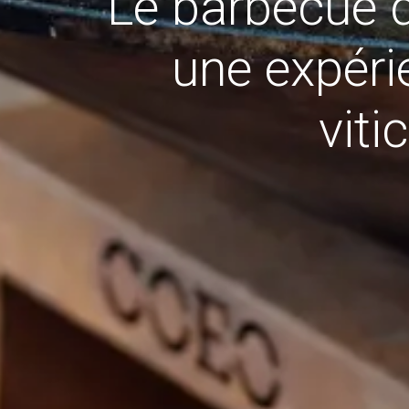
Le barbecue d
une expér
viti