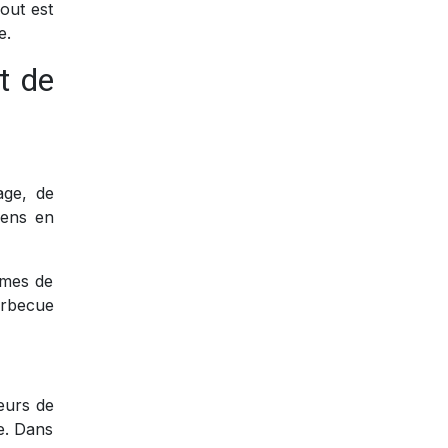
out est
e.
t de
age, de
sens en
umes de
arbecue
deurs de
e. Dans