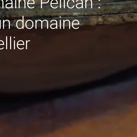
aine Pélican :
un domaine
llier