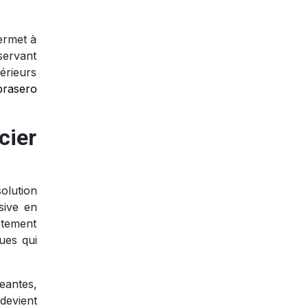
ermet à
servant
érieurs
brasero
cier
olution
sive en
êtement
ues qui
eantes,
 devient