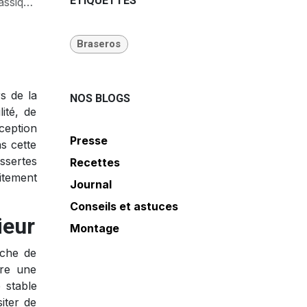
ÉTIQUETTES
ue) ?
Braseros
s de la
NOS BLOGS
ité, de
ception
Presse
ns cette
ssertes
Recettes
itement
Journal
Conseils et astuces
ieur
Montage
uche de
tre une
 stable
iter de