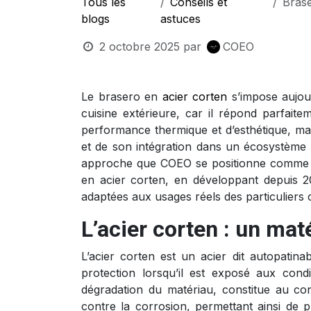
Tous les
Conseils et
Brase
blogs
astuces
2 octobre 2025
par
COEO
Le brasero en
acier corten
s’impose aujou
cuisine extérieure, car il répond parfait
performance thermique et d’esthétique, mai
et de son intégration dans un écosystème gl
approche que COEO se positionne comme s
en acier corten, en développant depuis 20
adaptées aux usages réels des particuliers
L’acier corten : un mat
L’acier corten est un acier dit autopatina
protection lorsqu’il est exposé aux condit
dégradation du matériau, constitue au co
contre la corrosion, permettant ainsi de 