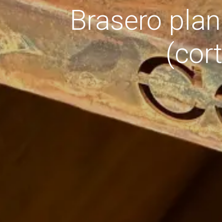
Brasero planc
(cor