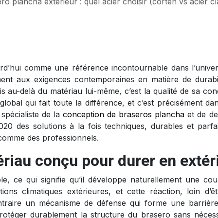
ro plancha extérieur : quel acier choisir (corten vs acier classiq
rd’hui comme une référence incontournable dans l’univer
ement aux exigences contemporaines en matière de durabil
s au-delà du matériau lui-même, c’est la qualité de sa con
obal qui fait toute la différence, et c’est précisément da
pécialiste de la
conception de braseros plancha
et de de
20 des solutions à la fois techniques, durables et parfa
 comme des professionnels.
ériau conçu pour durer en extér
ble, ce qui signifie qu’il développe naturellement une co
ions climatiques extérieures, et cette réaction, loin d’ê
ntraire un mécanisme de défense qui forme une barrière
protéger durablement la structure du brasero sans nécess