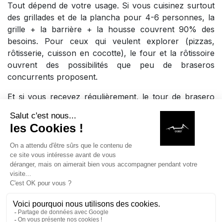
Tout dépend de votre usage. Si vous cuisinez surtout
des grillades et de la plancha pour 4-6 personnes, la
grille + la barrière + la housse couvrent 90% des
besoins. Pour ceux qui veulent explorer (pizzas,
rôtisserie, cuisson en cocotte), le four et la rôtissoire
ouvrent des possibilités que peu de braseros
concurrents proposent.
Et si vous recevez régulièrement, le tour de brasero
change l'expérience. Vos invités se rassemblent
autour du feu, posent leur verre, piochent dans les
plats. C'est exactement l'esprit COEO : "se
rassembler" autour d'une même flamme. Le brasero
n'est plus juste un outil de cuisson, c'est le centre de
la table.
Nous répondons aux
questions que vous vous