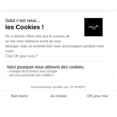
Comment faire des pizzas au barbecue
kamado ?
Quels accessoires pour faire une pizza au
kamado ?
in
Recettes
#
Recettes kamados
ÉTIQUETTES
MAISON
RECHERCHE
LISTE DE SOUHAITS
BOUTIQUE
PANIE
Recettes kamados