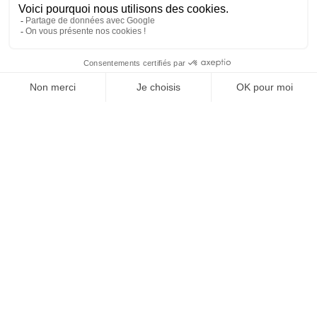
MAISON
RECHERCHE
LISTE DE SOUHAITS
BOUTIQUE
PANIE
COEO I France I Braseros I Kamados I Barbecues gaz
I Cuisines Extérieures
+ 33 (0) 4 99 74 44 74
contact@coeo-design.com
COEO, est spécialisée en conception d'outils de
cuisson ( braseros, kamados, barbecues gaz) et
cuisines extérieures. Depuis 2020 COEO se positionne
comme la seule marque française à offrir une
expérience de cuisson en extérieur complète. Avec
des produits qui allient design, ingénierie et
gastronomie pouvant s’intégrer tant dans les jardins
des particuliers que les cuisines des professionnels,