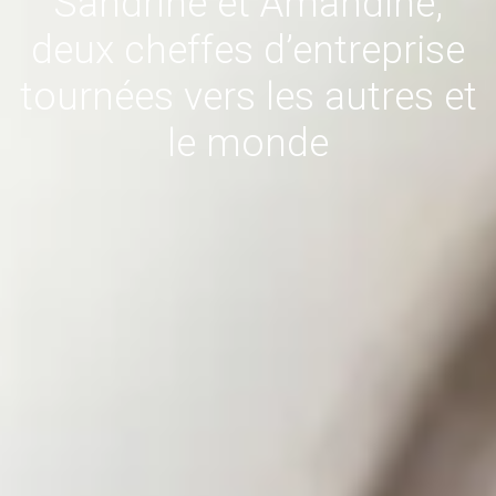
Sandrine et Amandine,
deux cheffes d’entreprise
tournées vers les autres et
le monde