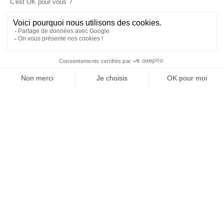
MAISON
RECHERCHE
LISTE DE SOUHAITS
BOUTIQUE
PANIE
COEO I France I Braseros I Kamados I Barbecues gaz
I Cuisines Extérieures
+ 33 (0) 4 99 74 44 74
contact@coeo-design.com
COEO, est spécialisée en conception d'outils de
cuisson ( braseros, kamados, barbecues gaz) et
cuisines extérieures. Depuis 2020 COEO se positionne
comme la seule marque française à offrir une
expérience de cuisson en extérieur complète. Avec
des produits qui allient design, ingénierie et