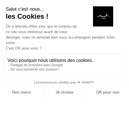
Enfin, nous constatons que le brasero professionnel
trouve toute sa place dans les établissements
gastronomiques et chez les traiteurs à Reims, en
offrant une solution à la fois pratique, performante et
différenciante.
COEO à Reims : déjà de nombreux
clients équipés
Notre présence à Reims est aujourd’hui concrète,
avec de nombreux clients qui ont fait le choix de nos
équipements.
MAISON
RECHERCHE
LISTE DE SOUHAITS
BOUTIQUE
PANIE
Pourquoi nous choisir à Reims ?
Nous choisir, c’est faire le choix :
d’une marque française haut de gamme
d’un design différenciant