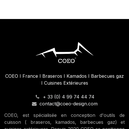
125,00
€
7
COEO I France I Braseros I Kamados I Barbecues gaz
I Cuisines Extérieures
+ 33 (0) 4 99 74 44 74
contact@coeo-design.com
COEO, est spécialisée en conception d'outils de
cuisson ( braseros, kamados, barbecues gaz) et
cuisines extérieures. Depuis 2020 COEO se positionne