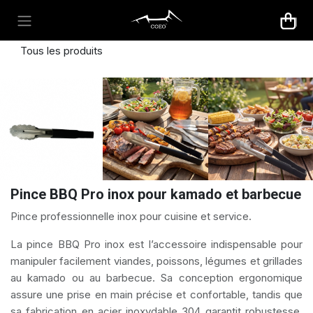
Se rendre au contenu
Tous les produits
Pince BBQ Pro inox pour kamado et barbecue
Pince professionnelle inox pour cuisine et service.
La pince BBQ Pro inox est l’accessoire indispensable pour
manipuler facilement viandes, poissons, légumes et grillades
au kamado ou au barbecue. Sa conception ergonomique
assure une prise en main précise et confortable, tandis que
sa fabrication en acier inoxydable 304 garantit robustesse,