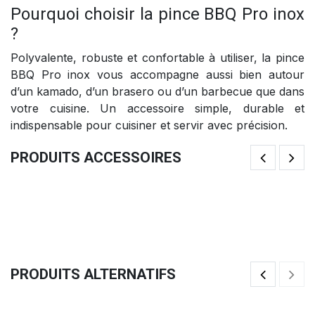
Pourquoi choisir la pince BBQ Pro inox
?
Polyvalente, robuste et confortable à utiliser, la pince
BBQ Pro inox vous accompagne aussi bien autour
d’un kamado, d’un brasero ou d’un barbecue que dans
votre cuisine. Un accessoire simple, durable et
indispensable pour cuisiner et servir avec précision.
PRODUITS ACCESSOIRES
Cocotte Sauteuse 2-En-1
Ga
75,00
€
32
PRODUITS ALTERNATIFS
Cocotte Dutch Oven 3-En-1
Co