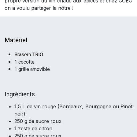
propre version du vin chaud aux épices et chez COEO
on a voulu partager la nôtre !
Matériel
Brasero TRIO
1 cocotte
1 grille amovible
I
ngrédients
1,5 L de vin rouge (Bordeaux, Bourgogne ou Pinot
noir)
250 g de sucre roux
1 zeste de citron
250 g de sucre roux