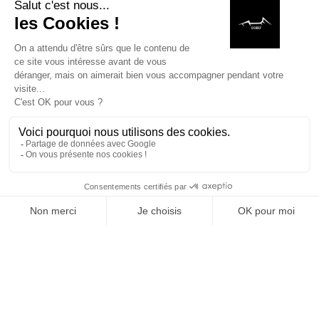
MAISON
RECHERCHE
LISTE DE SOUHAITS
BOUTIQUE
PANIE
COEO I France I Braseros I Kamados I Barbecues gaz
I Cuisines Extérieures