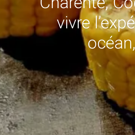
Charente, Co
vivre l’ex
océan,