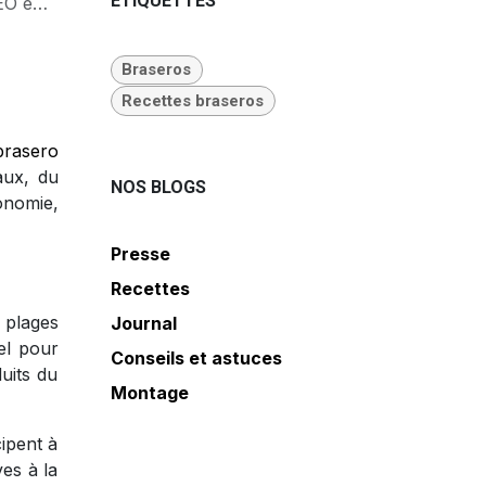
ÉTIQUETTES
locaux
Braseros
Recettes braseros
brasero
aux, du
NOS BLOGS
onomie,
Presse
Recettes
 plages
Journal
el pour
Conseils et astuces
uits du
Montage
cipent à
es à la