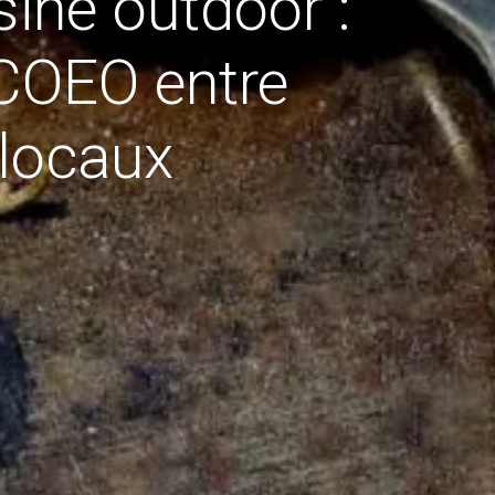
ine outdoor :
 COEO entre
 locaux