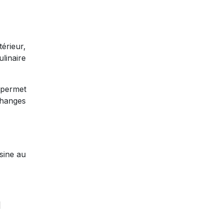
érieur,
linaire
 permet
échanges
sine au
]