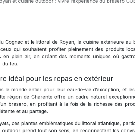
sine outdoor : vivre l’expérience du brasero COEO entre océan, terroir et produits 
u Cognac et le littoral de Royan, la cuisine extérieure au
ux qui souhaitent profiter pleinement des produits loc
pas en plein air, en créant des moments uniques où gastr
r du feu
.
re idéal pour les repas en extérieur
s le monde entier pour leur eau-de-vie d’exception, et les
tte région de Charente offre un cadre naturel exceptionn
un brasero, en profitant à la fois de la richesse des prod
détente et au partage.
ats, ces plantes emblématiques du littoral atlantique, parti
 outdoor prend tout son sens, en reconnectant les conviv