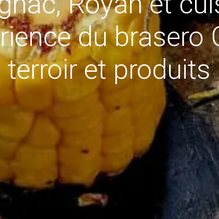
gnac, Royan et cuis
périence du brasero
 terroir et produits