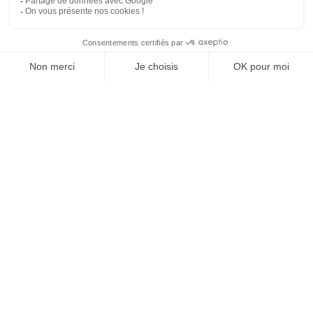
MAISON
RECHERCHE
LISTE DE SOUHAITS
BOUTIQUE
PANIE
in
Conseils et astuces
#
Braseros
Braseros ambiance
ÉTIQUETTES
Braseros
Braseros ambiance
NOS BLOGS