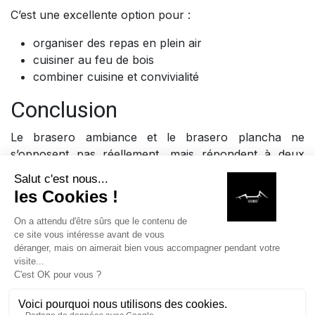
C’est une excellente option pour :
organiser des repas en plein air
cuisiner au feu de bois
combiner cuisine et convivialité
Conclusion
Le brasero ambiance et le brasero plancha ne
s’opposent pas réellement, mais répondent à deux
usages complémentaires du feu en extérieur : l’un
centré sur la chaleur et l’atmosphère, l’autre sur la
cuisine et le partage autour des repas.
Ainsi, le bon choix dépend avant tout de votre usage,
mais dans tous les cas, ces deux solutions ont un
point commun essentiel : elles permettent de créer des
moments uniques, où le feu devient un véritable point
de rassemblement.