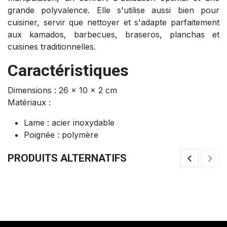
grande polyvalence. Elle s'utilise aussi bien pour
cuisiner, servir que nettoyer et s'adapte parfaitement
aux kamados, barbecues, braseros, planchas et
cuisines traditionnelles.
Caractéristiques
Dimensions : 26 x 10 x 2 cm
Matériaux :
Lame : acier inoxydable
Poignée : polymère
PRODUITS ALTERNATIFS
Cocotte Dutch Oven 3-En-1
Co
125,00
€
7