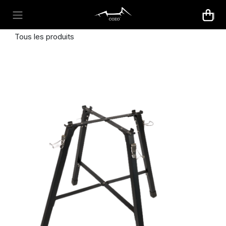
Se rendre au contenu
Tous les produits