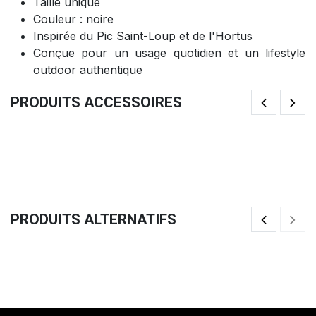
Taille unique
Couleur : noire
Inspirée du Pic Saint-Loup et de l'Hortus
Conçue pour un usage quotidien et un lifestyle
outdoor authentique
PRODUITS ACCESSOIRES
T-Shirt QUATRO Kamado Edition (L)
T-
49,92
€
4
PRODUITS ALTERNATIFS
Casquette Trucker COEO Cuir
Ca
24,92
€
2