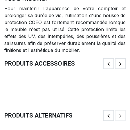
Pour maintenir l'apparence de votre comptoir et
prolonger sa durée de vie, l'utilisation d'une housse de
protection COEO est fortement recommandée lorsque
le meuble n'est pas utilisé. Cette protection limite les
effets des UV, des intempéries, des poussières et des
salissures afin de préserver durablement la qualité des
finitions et l'esthétique du mobilier.
PRODUITS ACCESSOIRES
Billot De Boucher En Bois De Bout Hêtre 50x50cm
Pl
4
158,33
€
11
PRODUITS ALTERNATIFS