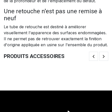
de la profondeur et de l'emplacement du défaut.
Une retouche n'est pas une remise à
neuf
Le tube de retouche est destiné à améliorer
visuellement l'apparence des surfaces endommagées.
Il ne permet pas de retrouver exactement la finition
d'origine appliquée en usine sur l'ensemble du produit.
PRODUITS ACCESSOIRES
Feutrine Autocollante Pour Brasero – Protection Des Surfaces Et
Gr
Stabilité Renforcée
Pr
4,13
€
12