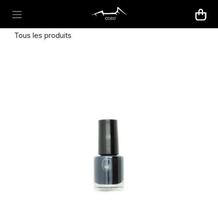
Se rendre au contenu
Tous les produits